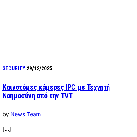
SECURITY
29/12/2025
Καινοτόμες κάμερες IPC με Τεχνητή
Νοημοσύνη από την TVT
by
News Team
[…]