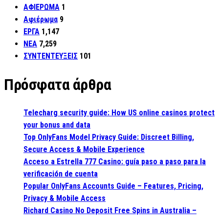
ΑΦΙΕΡΩΜΑ
1
Αφιέρωμα
9
ΕΡΓΑ
1,147
ΝΕΑ
7,259
ΣΥΝΤΕΝΤΕΥΞΕΙΣ
101
Πρόσφατα άρθρα
Telecharg security guide: How US online casinos protect
your bonus and data
Top OnlyFans Model Privacy Guide: Discreet Billing,
Secure Access & Mobile Experience
Acceso a Estrella 777 Casino: guía paso a paso para la
verificación de cuenta
Popular OnlyFans Accounts Guide – Features, Pricing,
Privacy & Mobile Access
Richard Casino No Deposit Free Spins in Australia –