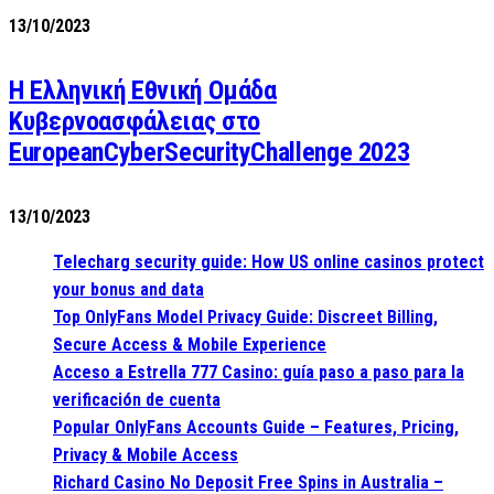
13/10/2023
Η Ελληνική Εθνική Ομάδα
Κυβερνοασφάλειας στο
EuropeanCyberSecurityChallenge 2023
13/10/2023
Telecharg security guide: How US online casinos protect
your bonus and data
Top OnlyFans Model Privacy Guide: Discreet Billing,
Secure Access & Mobile Experience
Acceso a Estrella 777 Casino: guía paso a paso para la
verificación de cuenta
Popular OnlyFans Accounts Guide – Features, Pricing,
Privacy & Mobile Access
Richard Casino No Deposit Free Spins in Australia –