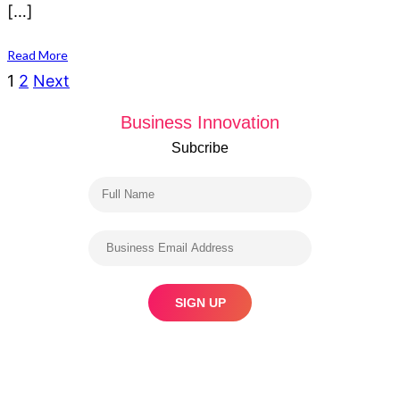
[…]
Read More
Posts
1
2
Next
navigation
Business Innovation
Subcribe