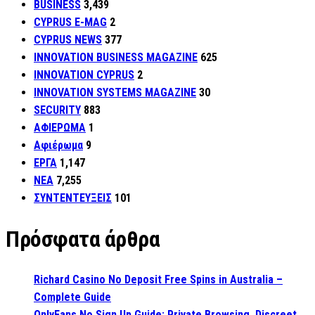
BUSINESS
3,439
CYPRUS E-MAG
2
CYPRUS NEWS
377
INNOVATION BUSINESS MAGAZINE
625
INNOVATION CYPRUS
2
INNOVATION SYSTEMS MAGAZINE
30
SECURITY
883
ΑΦΙΕΡΩΜΑ
1
Αφιέρωμα
9
ΕΡΓΑ
1,147
ΝΕΑ
7,255
ΣΥΝΤΕΝΤΕΥΞΕΙΣ
101
Πρόσφατα άρθρα
Richard Casino No Deposit Free Spins in Australia –
Complete Guide
OnlyFans No Sign Up Guide: Private Browsing, Discreet