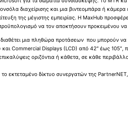
icrosoft για τα δωμάτια συνδιάσκεψης. Το MTR κατά
ονσόλα διαχείρισης και μια βιντεομπάρα ή κάμερα 
 επίτευξη της μέγιστης εμπειρίας. Η MaxHub προσφέρ
ό προϋπολογισμό να τον αποκτήσουν προκειμένου ν
διαθέτει μια πληθώρα προτάσεων που μπορούν να υπ
και Commercial Displays (LCD) από 42″ έως 105″, 
επικαλύψεις οριζόντια ή κάθετα, σε κάθε περιβάλλ
 το εκτεταμένο δίκτυο συνεργατών της PartnerNET,