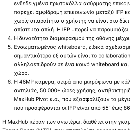
ενδεδειγμένα πρωτοκόλλα ασύρματης επικοινω
παρέχει αμφίδρομη επικοινωνία μεταξύ IFP και
χωρίς απαραίτητα ο χρήστης να είναι στο δίκ
απίστευτα απλή. Η IFP μπορεί να παρουσιάζει
Η δυνατότητα διαμοιρασμού της οθόνης μέχρι
Ενσωματωμένος whiteboard, ειδικά σχεδιασμέ
σημαντικότερο εξ αυτών είναι το collaboratio
αλληλοεπιδρούν σε ένα κοινό whiteboard και
χώρο.
Η 48MP κάμερα, σειρά από μικρόφωνα με κάλυψ
αντηλιάς, 50.000+ ώρες χρήσης, αντιβακτηριδ
MaxHub Pivot κ.α., που εξασφαλίζουν τα μέγ
που προσφέρονται οι IFP είναι από 55″ έως 86
Η MaxHub πέραν των ανωτέρω, διαθέτει στην γκάμα