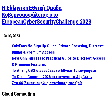
Η Ελληνική Εθνική Ομάδα
Κυβερνοασφάλειας στο
EuropeanCyberSecurityChallenge 2023
13/10/2023
OnlyFans No Sign Up Guide: Private Browsing, Discreet
Billing & Premium Access
New OnlyFans Free: Practical Guide to Discreet Access
& Premium Features
Το AI της CBS διασυνδέει το Εθνικό Τυπογραφείο
Το Cisco Connect 2026 επιταχύνει το AI μέλλον
Στα 66,7 εκατ. ευρώ η αποτίμηση της QnR
Cloud Computing