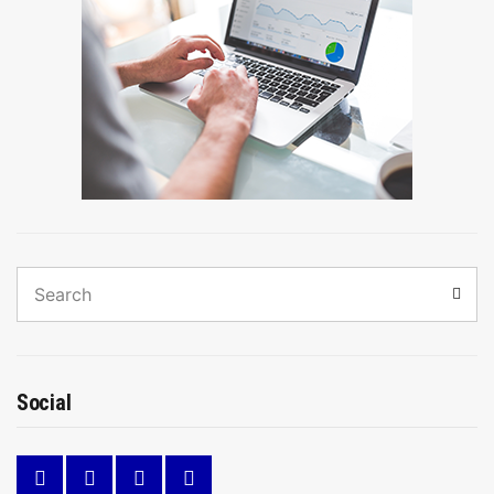
Search
Sear
for:
Social