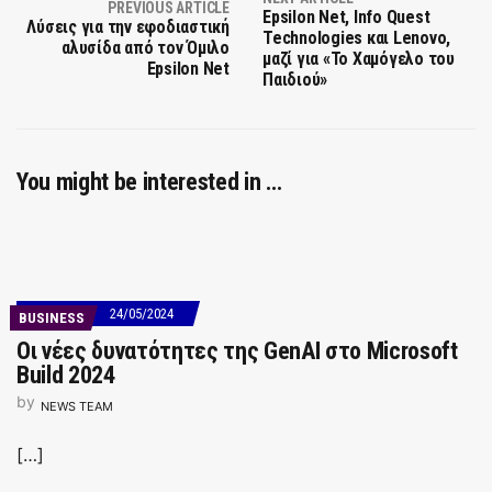
PREVIOUS ARTICLE
Epsilon Net, Info Quest
Λύσεις για την εφοδιαστική
Technologies και Lenovo,
αλυσίδα από τον Όμιλο
μαζί για «Το Χαμόγελο του
Epsilon Net
Παιδιού»
You might be interested in …
24/05/2024
BUSINESS
Οι νέες δυνατότητες της GenAI στο Microsoft
Build 2024
by
NEWS TEAM
[…]