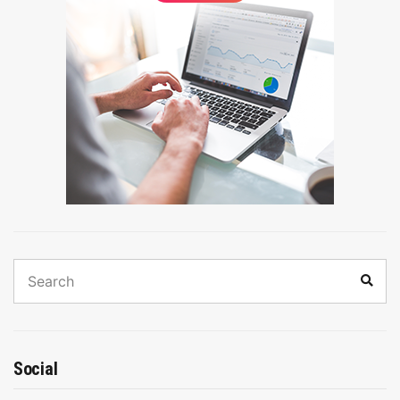
Search
Sear
for:
Social