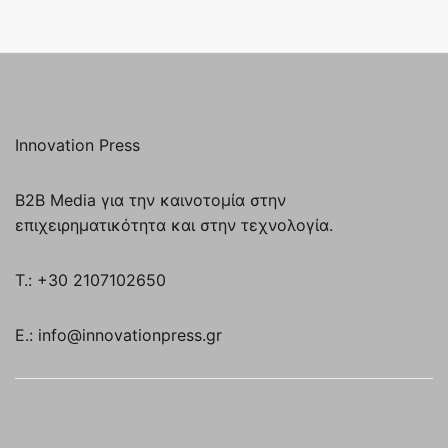
Innovation Press
B2B Media για την καινοτομία στην
επιχειρηματικότητα και στην τεχνολογία.
T.: +30 2107102650
E.: info@innovationpress.gr