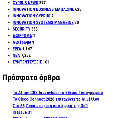
CYPRUS NEWS
377
INNOVATION BUSINESS MAGAZINE
625
INNOVATION CYPRUS
2
INNOVATION SYSTEMS MAGAZINE
30
SECURITY
883
ΑΦΙΕΡΩΜΑ
1
Αφιέρωμα
9
ΕΡΓΑ
1,147
ΝΕΑ
7,252
ΣΥΝΤΕΝΤΕΥΞΕΙΣ
101
Πρόσφατα άρθρα
Το AI της CBS διασυνδέει το Εθνικό Τυπογραφείο
Το Cisco Connect 2026 επιταχύνει το AI μέλλον
Στα 66,7 εκατ. ευρώ η αποτίμηση της QnR
IS Issue 31