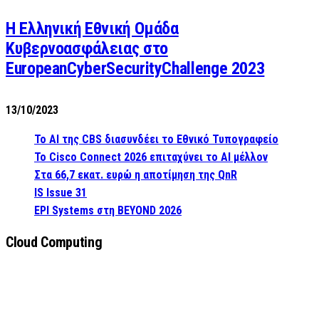
Η Ελληνική Εθνική Ομάδα
Κυβερνοασφάλειας στο
EuropeanCyberSecurityChallenge 2023
13/10/2023
Το AI της CBS διασυνδέει το Εθνικό Τυπογραφείο
Το Cisco Connect 2026 επιταχύνει το AI μέλλον
Στα 66,7 εκατ. ευρώ η αποτίμηση της QnR
IS Issue 31
EPI Systems στη BEYOND 2026
Cloud Computing