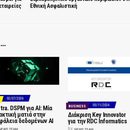
εταιρείες
Εθνική Ασφαλιστική
 …
02/07/2026
05/11/2024
BUSINESS
tra. DSPM για AI: Μία
ακτική ματιά στην
Διάκριση Key Innovator
φάλεια δεδομένων AI
για την RDC Informatics
by
NEWS TEAM
NEWS TEAM