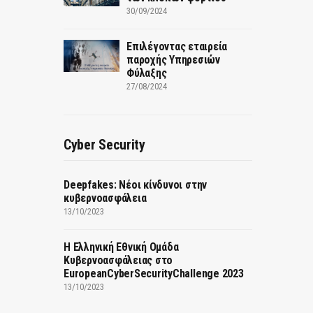
30/09/2024
Επιλέγοντας εταιρεία
παροχής Υπηρεσιών
Φύλαξης
27/08/2024
Cyber Security
Deepfakes: Νέοι κίνδυνοι στην
κυβερνοασφάλεια
13/10/2023
Η Ελληνική Εθνική Ομάδα
Κυβερνοασφάλειας στο
EuropeanCyberSecurityChallenge 2023
13/10/2023