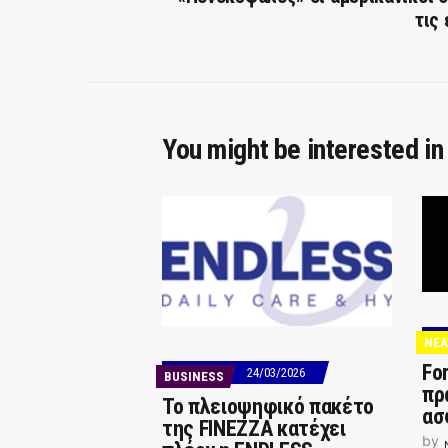
τις 
You might be interested in
ΝΕΑ
For
24/03/2026
BUSINESS
πρ
Το πλειοψηφικό πακέτο
ασ
της FINEZZA κατέχει
by