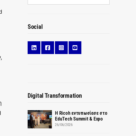
d
Social
,
Digital Transformation
η
η
Η Ricoh εντυπωσίασε στο
EduTech Summit & Expo
η
26/06/2026