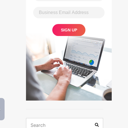
Search
Search
for: