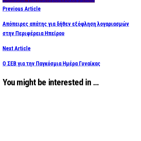
Previous Article
Απόπειρες απάτης για δήθεν εξόφληση λογαριασμών
στην Περιφέρεια Ηπείρου
Next Article
Ο ΣΕΒ για την Παγκόσμια Ημέρα Γυναίκας
You might be interested in …