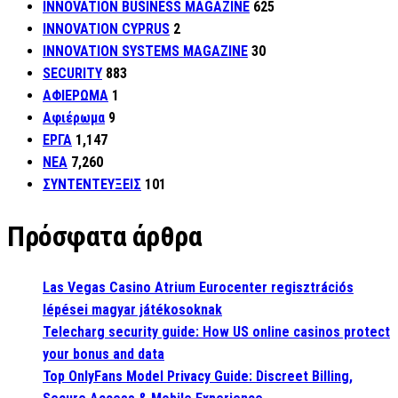
INNOVATION BUSINESS MAGAZINE
625
INNOVATION CYPRUS
2
INNOVATION SYSTEMS MAGAZINE
30
SECURITY
883
ΑΦΙΕΡΩΜΑ
1
Αφιέρωμα
9
ΕΡΓΑ
1,147
ΝΕΑ
7,260
ΣΥΝΤΕΝΤΕΥΞΕΙΣ
101
Πρόσφατα άρθρα
Las Vegas Casino Atrium Eurocenter regisztrációs
lépései magyar játékosoknak
Telecharg security guide: How US online casinos protect
your bonus and data
Top OnlyFans Model Privacy Guide: Discreet Billing,