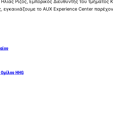
. Ηλίας Ρίζος, Εμπορικός Διευθυντής του τμήματος 
, εγκαινιάζουμε το AUX Experience Center παρέχο
γαίου
ι Ομίλου HHG