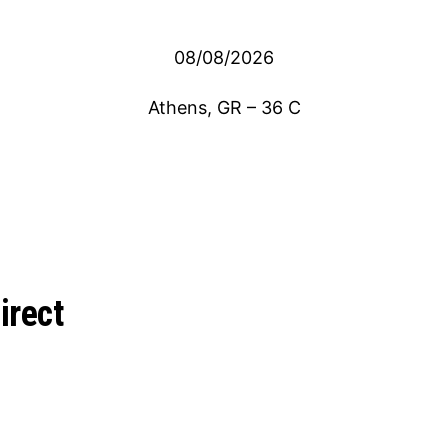
08/08/2026
Athens, GR
–
36
C
irect