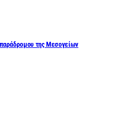
υ παράδρομου της Μεσογείων