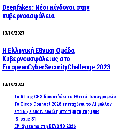
Deepfakes: Νέοι κίνδυνοι στην
κυβερνοασφάλεια
13/10/2023
Η Ελληνική Εθνική Ομάδα
Κυβερνοασφάλειας στο
EuropeanCyberSecurityChallenge 2023
13/10/2023
Το AI της CBS διασυνδέει το Εθνικό Τυπογραφείο
Το Cisco Connect 2026 επιταχύνει το AI μέλλον
Στα 66,7 εκατ. ευρώ η αποτίμηση της QnR
IS Issue 31
EPI Systems στη BEYOND 2026