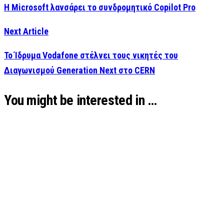
Η Microsoft λανσάρει το συνδρομητικό Copilot Pro
Next Article
To Ίδρυμα Vodafone στέλνει τους νικητές του
Διαγωνισμού Generation Next στο CERN
You might be interested in …