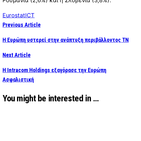
Ρουμανία (2,6%) και η Σλοβενία (3,8%).
Eurostat
ICT
Previous Article
Η Ευρώπη υστερεί στην ανάπτυξη περιβάλλοντος ΤΝ
Next Article
Η Intracom Holdings εξαγόρασε την Ευρώπη
Ασφαλιστική
You might be interested in …