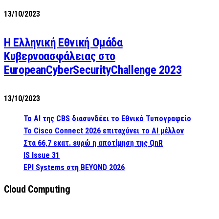
13/10/2023
Η Ελληνική Εθνική Ομάδα
Κυβερνοασφάλειας στο
EuropeanCyberSecurityChallenge 2023
13/10/2023
Το AI της CBS διασυνδέει το Εθνικό Τυπογραφείο
Το Cisco Connect 2026 επιταχύνει το AI μέλλον
Στα 66,7 εκατ. ευρώ η αποτίμηση της QnR
IS Issue 31
EPI Systems στη BEYOND 2026
Cloud Computing