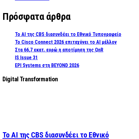
Πρόσφατα άρθρα
Το AI της CBS διασυνδέει το Εθνικό Τυπογραφείο
Το Cisco Connect 2026 επιταχύνει το AI μέλλον
Στα 66,7 εκατ. ευρώ η αποτίμηση της QnR
IS Issue 31
EPI Systems στη BEYOND 2026
Digital Transformation
Το AI της CBS διασυνδέει το Εθνικό