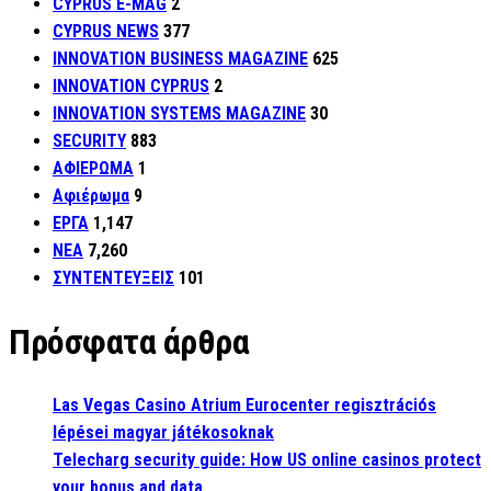
CYPRUS E-MAG
2
CYPRUS NEWS
377
INNOVATION BUSINESS MAGAZINE
625
INNOVATION CYPRUS
2
INNOVATION SYSTEMS MAGAZINE
30
SECURITY
883
ΑΦΙΕΡΩΜΑ
1
Αφιέρωμα
9
ΕΡΓΑ
1,147
ΝΕΑ
7,260
ΣΥΝΤΕΝΤΕΥΞΕΙΣ
101
Πρόσφατα άρθρα
Las Vegas Casino Atrium Eurocenter regisztrációs
lépései magyar játékosoknak
Telecharg security guide: How US online casinos protect
your bonus and data