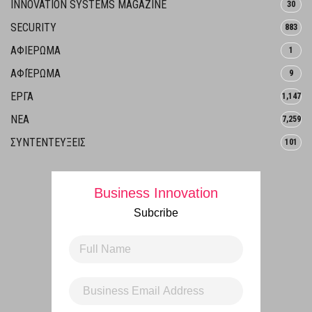
INNOVATION SYSTEMS MAGAZINE
30
SECURITY
883
ΑΦΙΕΡΩΜΑ
1
ΑΦΙΈΡΩΜΑ
9
ΕΡΓΑ
1,147
ΝΕΑ
7,259
ΣΥΝΤΕΝΤΕΥΞΕΙΣ
101
Business Innovation
Subcribe