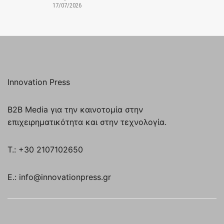
17/07/2026
Innovation Press
B2B Media για την καινοτομία στην
επιχειρηματικότητα και στην τεχνολογία.
T.: +30 2107102650
E.: info@innovationpress.gr