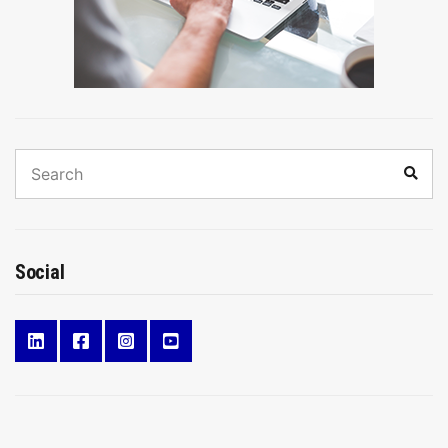
Search
Sear
for:
Social