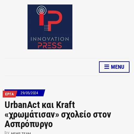
MENU
29/05/2024
ΕΡΓΑ
UrbanAct και Kraft
«χρωμάτισαν» σχολείο στον
Ασπρόπυργο
by
NEWS TEAM