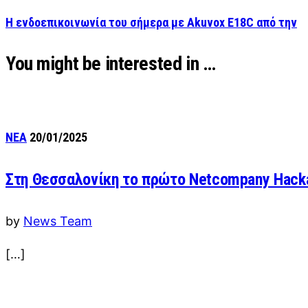
Η ενδοεπικοινωνία του σήμερα με Akuvox E18C από την
You might be interested in …
ΝΕΑ
20/01/2025
Στη Θεσσαλονίκη το πρώτο Netcompany Hack
by
News Team
[…]