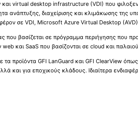
και virtual desktop infrastructure (VDI) που φιλοξ
τητα ανάπτυξης, διαχείρισης και κλιμάκωσης της υ
έρον σε VDI, Microsoft Azure Virtual Desktop (AVD)
ας που βασίζεται σε πρόγραμμα περιήγησης που πρ
eb και SaaS που βασίζονται σε cloud και παλαιο
 τα προϊόντα GFI LanGuard και GFI ClearView όπως κ
αλλά και για εποχικούς κλάδους. Ιδιαίτερα ενδιαφ