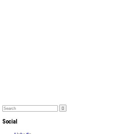
Search
Search
for:
Social