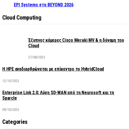
EPI Systems στη BEYOND 2026
Cloud Computing
Έξυπνες κάμερες Cisco Meraki MV & η δύναμη του
Cloud
27/08/2025
H HPE αναδιαρθρώνεται με επίκεντρο το HybridCloud
12/10/2023
Enterprise Link 2.0: Λύση SD-WAN από τη Neurosoft και τη
Sparcle
09/10/2023
Categories