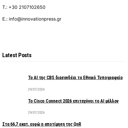
T.: +30 2107102650
E.: info@innovationpress.gr
Latest Posts
Το AI της CBS διασυνδέει το Εθνικό Τυπογραφείο
29/07/2026
Το Cisco Connect 2026 επιταχύνει το AI μέλλον
29/07/2026
Στα 66,7 εκατ. ευρώ η αποτίμηση της QnR