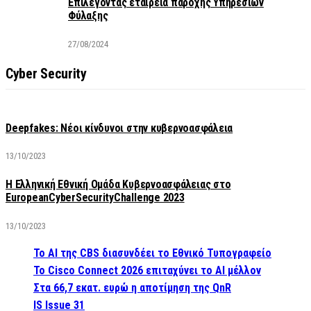
Επιλέγοντας εταιρεία παροχής Υπηρεσιών
Φύλαξης
27/08/2024
Cyber Security
Deepfakes: Νέοι κίνδυνοι στην κυβερνοασφάλεια
13/10/2023
Η Ελληνική Εθνική Ομάδα Κυβερνοασφάλειας στο
EuropeanCyberSecurityChallenge 2023
13/10/2023
Το AI της CBS διασυνδέει το Εθνικό Τυπογραφείο
Το Cisco Connect 2026 επιταχύνει το AI μέλλον
Στα 66,7 εκατ. ευρώ η αποτίμηση της QnR
IS Issue 31