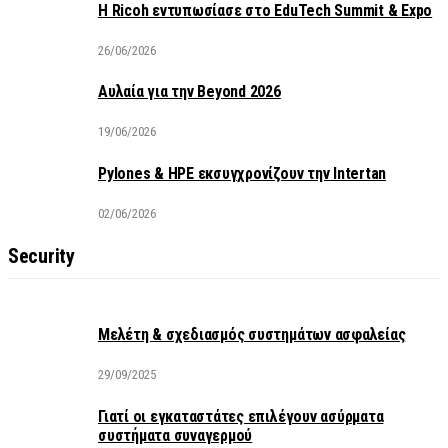
Η Ricoh εντυπωσίασε στο EduTech Summit & Expo
26/06/2026
Αυλαία για την Beyond 2026
19/06/2026
Pylones & HPE εκσυγχρονίζουν την Intertan
02/06/2026
Security
Μελέτη & σχεδιασμός συστημάτων ασφαλείας
29/09/2025
Γιατί οι εγκαταστάτες επιλέγουν ασύρματα
συστήματα συναγερμού