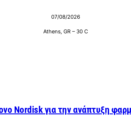
07/08/2026
Athens, GR
–
30
C
Novo Nordisk για την ανάπτυξη φα