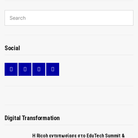
Search
for:
Sear
Social
Digital Transformation
Η Ricoh εντυπωσίασε στο EduTech Summit &