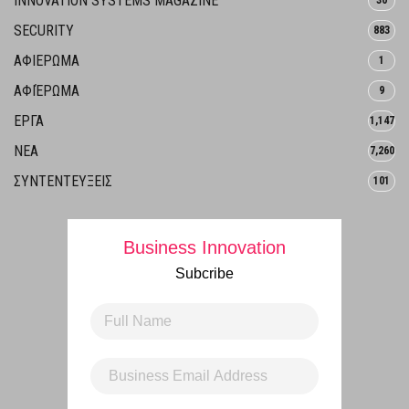
INNOVATION SYSTEMS MAGAZINE
30
SECURITY
883
ΑΦΙΕΡΩΜΑ
1
ΑΦΙΈΡΩΜΑ
9
ΕΡΓΑ
1,147
ΝΕΑ
7,260
ΣΥΝΤΕΝΤΕΥΞΕΙΣ
101
Business Innovation
Subcribe