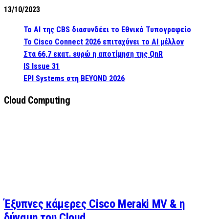
13/10/2023
Το AI της CBS διασυνδέει το Εθνικό Τυπογραφείο
Το Cisco Connect 2026 επιταχύνει το AI μέλλον
Στα 66,7 εκατ. ευρώ η αποτίμηση της QnR
IS Issue 31
EPI Systems στη BEYOND 2026
Cloud Computing
Έξυπνες κάμερες Cisco Meraki MV & η
δύναμη του Cloud