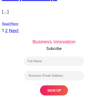
[…]
Read More
Posts
1
2
Next
navigation
Business Innovation
Subcribe