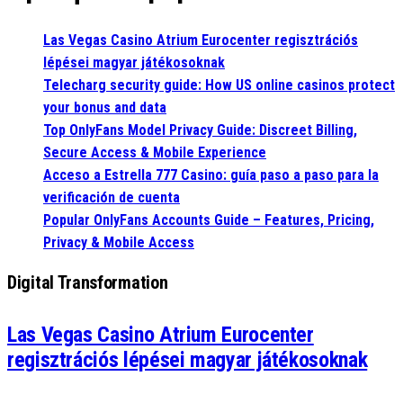
Las Vegas Casino Atrium Eurocenter regisztrációs
lépései magyar játékosoknak
Telecharg security guide: How US online casinos protect
your bonus and data
Top OnlyFans Model Privacy Guide: Discreet Billing,
Secure Access & Mobile Experience
Acceso a Estrella 777 Casino: guía paso a paso para la
verificación de cuenta
Popular OnlyFans Accounts Guide – Features, Pricing,
Privacy & Mobile Access
Digital Transformation
Las Vegas Casino Atrium Eurocenter
regisztrációs lépései magyar játékosoknak