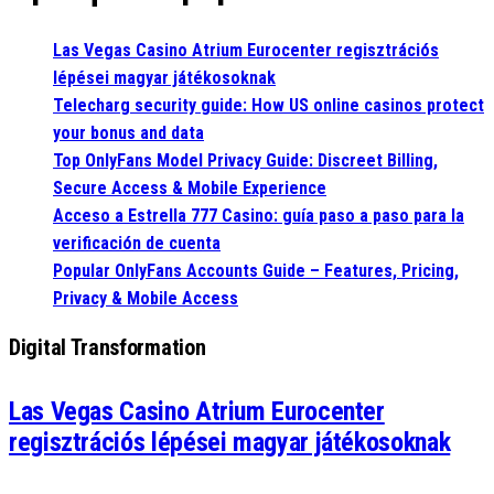
Las Vegas Casino Atrium Eurocenter regisztrációs
lépései magyar játékosoknak
Telecharg security guide: How US online casinos protect
your bonus and data
Top OnlyFans Model Privacy Guide: Discreet Billing,
Secure Access & Mobile Experience
Acceso a Estrella 777 Casino: guía paso a paso para la
verificación de cuenta
Popular OnlyFans Accounts Guide – Features, Pricing,
Privacy & Mobile Access
Digital Transformation
Las Vegas Casino Atrium Eurocenter
regisztrációs lépései magyar játékosoknak