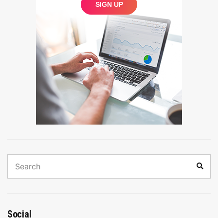
Search
Sear
for:
Social