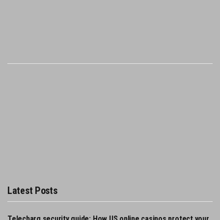
Latest Posts
Telecharg security guide: How US online casinos protect your