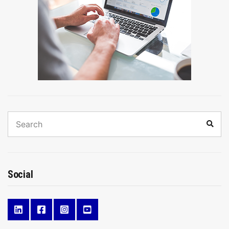
Search
Sear
for:
Social