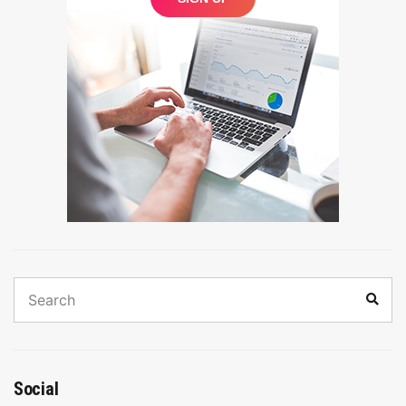
Search
Sear
for:
Social