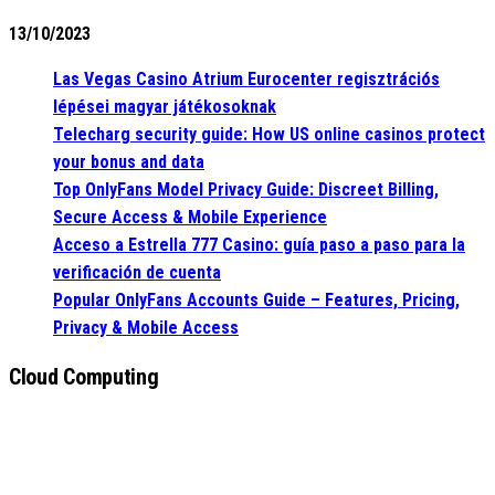
13/10/2023
Las Vegas Casino Atrium Eurocenter regisztrációs
lépései magyar játékosoknak
Telecharg security guide: How US online casinos protect
your bonus and data
Top OnlyFans Model Privacy Guide: Discreet Billing,
Secure Access & Mobile Experience
Acceso a Estrella 777 Casino: guía paso a paso para la
verificación de cuenta
Popular OnlyFans Accounts Guide – Features, Pricing,
Privacy & Mobile Access
Cloud Computing