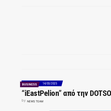
14/03/2025
BUSINESS
“iEastPelion” από την DOTS
by
NEWS TEAM