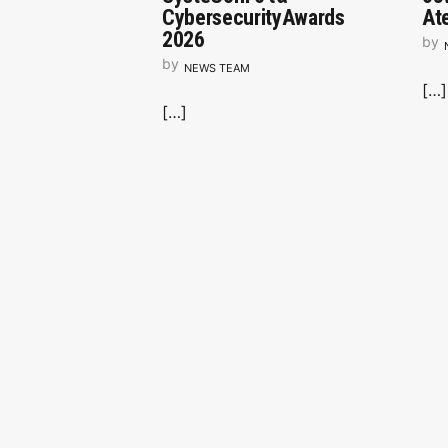
CybersecurityAwards
At
2026
by
by
NEWS TEAM
[…]
[…]