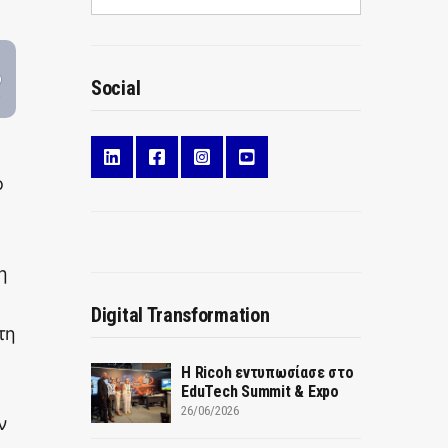
Social
ο
η
Digital Transformation
τη
Η Ricoh εντυπωσίασε στο
EduTech Summit & Expo
26/06/2026
ν