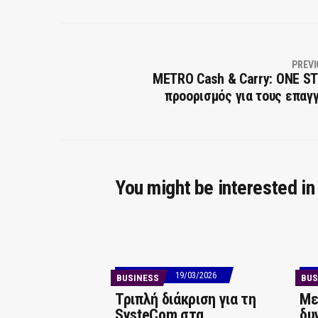
PREVI
METRO Cash & Carry: ONE S
προορισμός για τους επαγ
You might be interested in
19/03/2026
BUSINESS
BUS
Τριπλή διάκριση για τη
Με
SysteCom στα
δυ