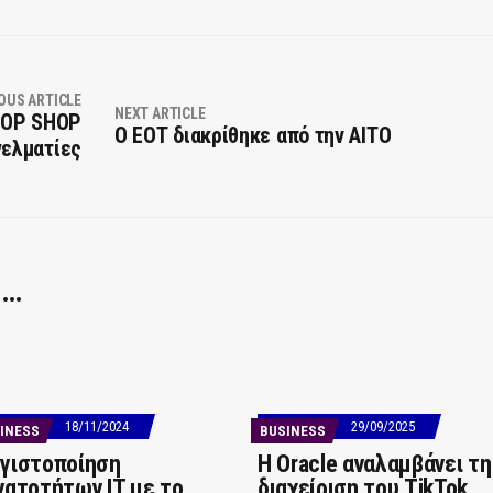
OUS ARTICLE
NEXT ARTICLE
TOP SHOP
Ο ΕΟΤ διακρίθηκε από την AITO
γελματίες
 …
18/11/2024
29/09/2025
INESS
BUSINESS
γιστοποίηση
Η Oracle αναλαμβάνει τη
νατοτήτων IT με το
διαχείριση του TikTok