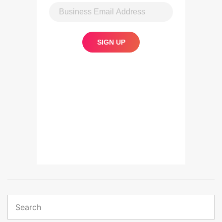
Search
for:
Sear