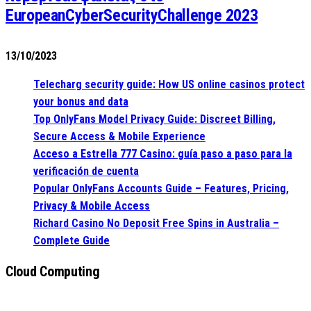
EuropeanCyberSecurityChallenge 2023
13/10/2023
Telecharg security guide: How US online casinos protect
your bonus and data
Top OnlyFans Model Privacy Guide: Discreet Billing,
Secure Access & Mobile Experience
Acceso a Estrella 777 Casino: guía paso a paso para la
verificación de cuenta
Popular OnlyFans Accounts Guide – Features, Pricing,
Privacy & Mobile Access
Richard Casino No Deposit Free Spins in Australia –
Complete Guide
Cloud Computing