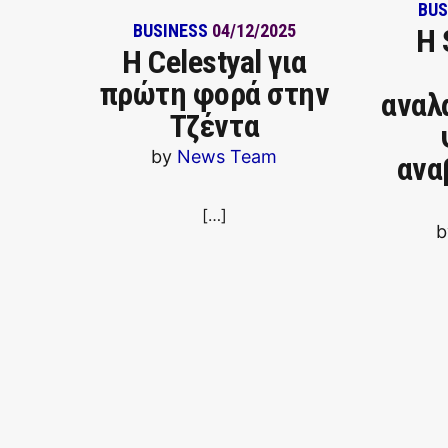
BUS
BUSINESS
04/12/2025
Η 
Η Celestyal για
πρώτη φορά στην
αναλ
Τζέντα
by
News Team
ανα
[…]
b