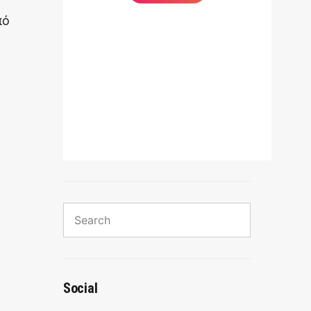
πό
Search
for:
Search
Social