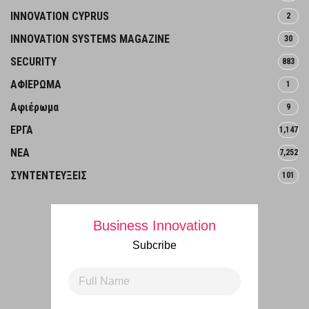
INNOVATION CYPRUS
2
INNOVATION SYSTEMS MAGAZINE
30
SECURITY
883
ΑΦΙΕΡΩΜΑ
1
Αφιέρωμα
9
ΕΡΓΑ
1,147
ΝΕΑ
7,252
ΣΥΝΤΕΝΤΕΥΞΕΙΣ
101
Business Innovation
Subcribe