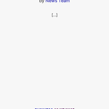
by
News Team
[…]