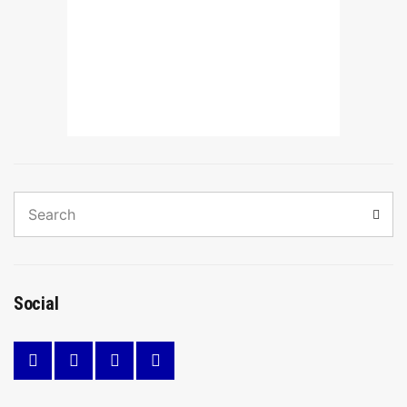
Search
Sear
for:
Social