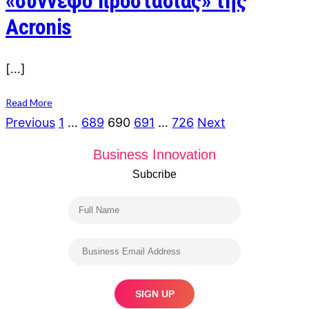
«σύννεφο προστασίας» της
Acronis
[…]
Read More
Posts
Previous
1
…
689
690
691
…
726
Next
navigation
Business Innovation
Subcribe