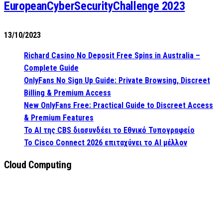
EuropeanCyberSecurityChallenge 2023
13/10/2023
Richard Casino No Deposit Free Spins in Australia –
Complete Guide
OnlyFans No Sign Up Guide: Private Browsing, Discreet
Billing & Premium Access
New OnlyFans Free: Practical Guide to Discreet Access
& Premium Features
Το AI της CBS διασυνδέει το Εθνικό Τυπογραφείο
Το Cisco Connect 2026 επιταχύνει το AI μέλλον
Cloud Computing