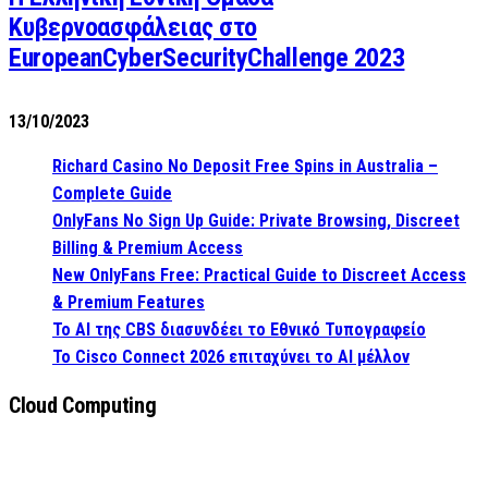
Κυβερνοασφάλειας στο
EuropeanCyberSecurityChallenge 2023
13/10/2023
Richard Casino No Deposit Free Spins in Australia –
Complete Guide
OnlyFans No Sign Up Guide: Private Browsing, Discreet
Billing & Premium Access
New OnlyFans Free: Practical Guide to Discreet Access
& Premium Features
Το AI της CBS διασυνδέει το Εθνικό Τυπογραφείο
Το Cisco Connect 2026 επιταχύνει το AI μέλλον
Cloud Computing