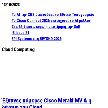
13/10/2023
Το AI της CBS διασυνδέει το Εθνικό Τυπογραφείο
Το Cisco Connect 2026 επιταχύνει το AI μέλλον
Στα 66,7 εκατ. ευρώ η αποτίμηση της QnR
IS Issue 31
EPI Systems στη BEYOND 2026
Cloud Computing
Έξυπνες κάμερες Cisco Meraki MV & η
δύναμη του Cloud