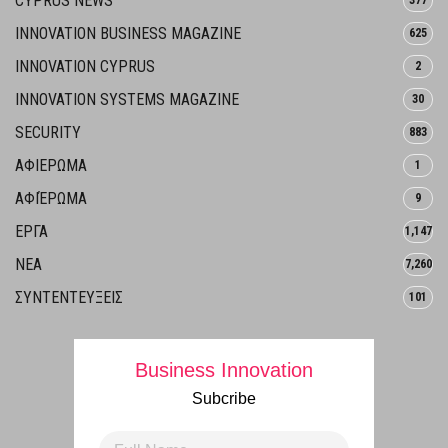
CYPRUS NEWS
377
INNOVATION BUSINESS MAGAZINE
625
INNOVATION CYPRUS
2
INNOVATION SYSTEMS MAGAZINE
30
SECURITY
883
ΑΦΙΕΡΩΜΑ
1
ΑΦΙΈΡΩΜΑ
9
ΕΡΓΑ
1,147
ΝΕΑ
7,260
ΣΥΝΤΕΝΤΕΥΞΕΙΣ
101
Business Innovation
Subcribe