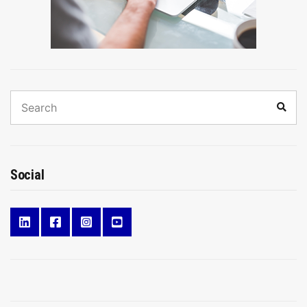
Search
Sear
for:
Social