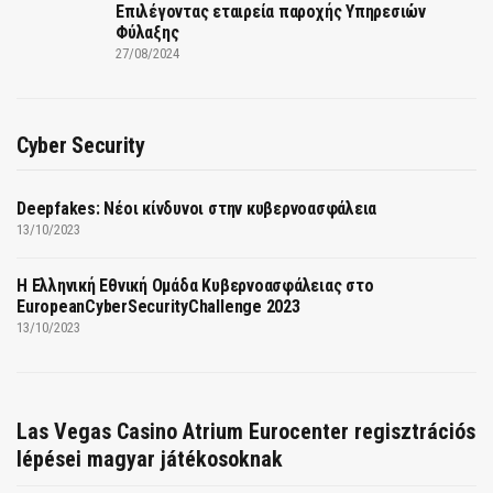
Επιλέγοντας εταιρεία παροχής Υπηρεσιών
Φύλαξης
27/08/2024
Cyber Security
Deepfakes: Νέοι κίνδυνοι στην κυβερνοασφάλεια
13/10/2023
Η Ελληνική Εθνική Ομάδα Κυβερνοασφάλειας στο
EuropeanCyberSecurityChallenge 2023
13/10/2023
Las Vegas Casino Atrium Eurocenter regisztrációs
lépései magyar játékosoknak