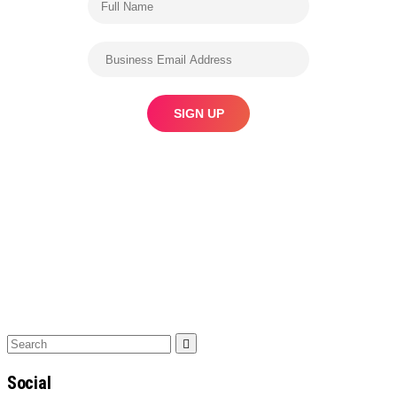
Search
Search
for:
Social