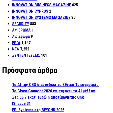
INNOVATION BUSINESS MAGAZINE
625
INNOVATION CYPRUS
2
INNOVATION SYSTEMS MAGAZINE
30
SECURITY
883
ΑΦΙΕΡΩΜΑ
1
Αφιέρωμα
9
ΕΡΓΑ
1,147
ΝΕΑ
7,252
ΣΥΝΤΕΝΤΕΥΞΕΙΣ
101
Πρόσφατα άρθρα
Το AI της CBS διασυνδέει το Εθνικό Τυπογραφείο
Το Cisco Connect 2026 επιταχύνει το AI μέλλον
Στα 66,7 εκατ. ευρώ η αποτίμηση της QnR
IS Issue 31
EPI Systems στη BEYOND 2026