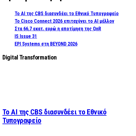
Το AI της CBS διασυνδέει το Εθνικό Τυπογραφείο
Το Cisco Connect 2026 επιταχύνει το AI μέλλον
Στα 66,7 εκατ. ευρώ η αποτίμηση της QnR
IS Issue 31
EPI Systems στη BEYOND 2026
Digital Transformation
Το AI της CBS διασυνδέει το Εθνικό
Τυπογραφείο