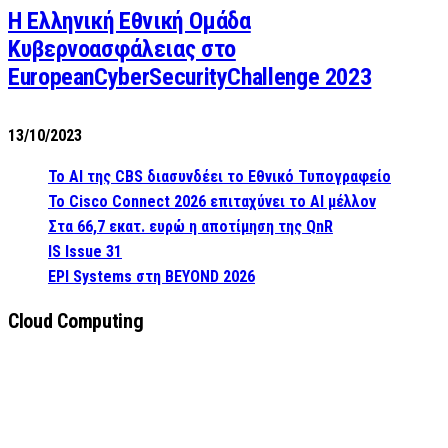
Η Ελληνική Εθνική Ομάδα
Κυβερνοασφάλειας στο
EuropeanCyberSecurityChallenge 2023
13/10/2023
Το AI της CBS διασυνδέει το Εθνικό Τυπογραφείο
Το Cisco Connect 2026 επιταχύνει το AI μέλλον
Στα 66,7 εκατ. ευρώ η αποτίμηση της QnR
IS Issue 31
EPI Systems στη BEYOND 2026
Cloud Computing