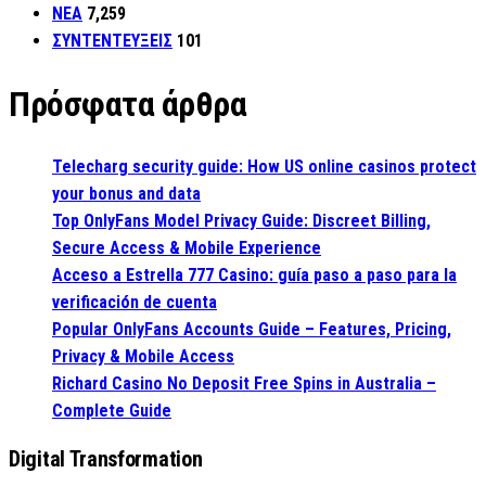
ΝΕΑ
7,259
ΣΥΝΤΕΝΤΕΥΞΕΙΣ
101
Πρόσφατα άρθρα
Telecharg security guide: How US online casinos protect
your bonus and data
Top OnlyFans Model Privacy Guide: Discreet Billing,
Secure Access & Mobile Experience
Acceso a Estrella 777 Casino: guía paso a paso para la
verificación de cuenta
Popular OnlyFans Accounts Guide – Features, Pricing,
Privacy & Mobile Access
Richard Casino No Deposit Free Spins in Australia –
Complete Guide
Digital Transformation