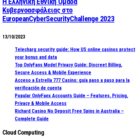
Η Ελληνική Εθνική Ομάδα
Κυβερνοασφάλειας στο
EuropeanCyberSecurityChallenge 2023
13/10/2023
Telecharg security guide: How US online casinos protect
your bonus and data
Top OnlyFans Model Privacy Guide: Discreet Billing,
Secure Access & Mobile Experience
Acceso a Estrella 777 Casino: guía paso a paso para la
verificación de cuenta
Popular OnlyFans Accounts Guide – Features, Pricing,
Privacy & Mobile Access
Richard Casino No Deposit Free Spins in Australia –
Complete Guide
Cloud Computing