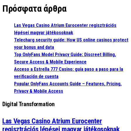
Πρόσφατα άρθρα
Las Vegas Casino Atrium Eurocenter regisztrációs
lépései magyar játékosoknak
Telecharg security guide: How US online casinos protect
your bonus and data
Top OnlyFans Model Privacy Guide: Discreet Billing,
Secure Access & Mobile Experience
Acceso a Estrella 777 Casino: guía paso a paso para la
verificación de cuenta
Popular OnlyFans Accounts Guide – Features, Pricing,
Privacy & Mobile Access
Digital Transformation
Las Vegas Casino Atrium Eurocenter
regisztrációs lépései magyar játékosoknak