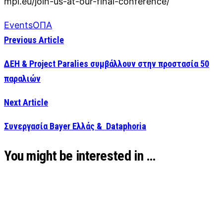
mpi.eu/join-us-at-our-final-conference/
Events
ΟΠΑ
Previous Article
ΔΕΗ & Project Paralies συμβάλλουν στην προστασία 50
παραλιών
Next Article
Συνεργασία Bayer Ελλάς & Dataphoria
You might be interested in …