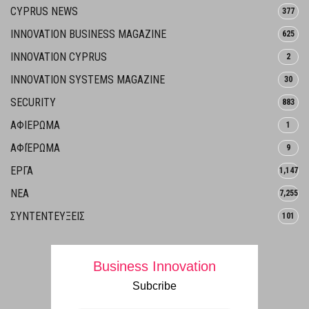
CYPRUS NEWS
377
INNOVATION BUSINESS MAGAZINE
625
INNOVATION CYPRUS
2
INNOVATION SYSTEMS MAGAZINE
30
SECURITY
883
ΑΦΙΕΡΩΜΑ
1
ΑΦΙΈΡΩΜΑ
9
ΕΡΓΑ
1,147
ΝΕΑ
7,255
ΣΥΝΤΕΝΤΕΥΞΕΙΣ
101
Business Innovation
Subcribe