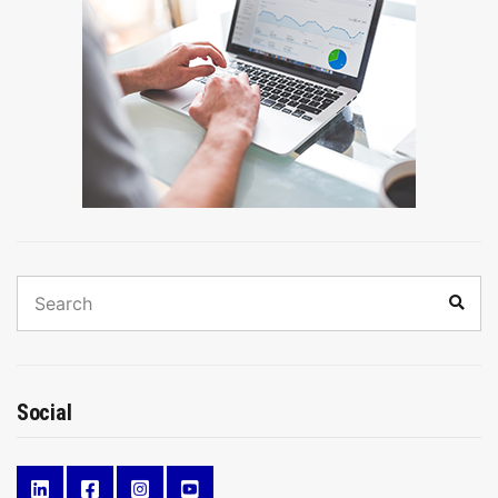
Search
Sear
for:
Social