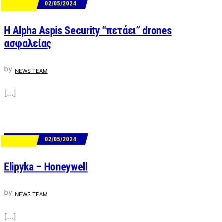
02/05/2024
SECURITY
Η Alpha Aspis Security “πετάει” drones
ασφαλείας
by
NEWS TEAM
[…]
02/05/2024
SECURITY
Elipyka – Honeywell
by
NEWS TEAM
[…]