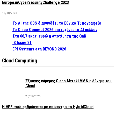
EuropeanCyberSecurityChallenge 2023
13/10/2023
Το AI της CBS διασυνδέει το Εθνικό Τυπογραφείο
Το Cisco Connect 2026 επιταχύνει το AI μέλλον
Στα 66,7 εκατ. ευρώ η αποτίμηση της QnR
IS Issue 31
EPI Systems στη BEYOND 2026
Cloud Computing
Έξυπνες κάμερες Cisco Meraki MV & η δύναμη του
Cloud
27/08/2025
H HPE αναδιαρθρώνεται με επίκεντρο το HybridCloud