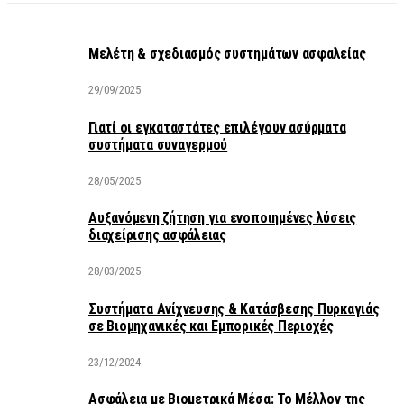
Μελέτη & σχεδιασμός συστημάτων ασφαλείας
29/09/2025
Γιατί οι εγκαταστάτες επιλέγουν ασύρματα
συστήματα συναγερμού
28/05/2025
Αυξανόμενη ζήτηση για ενοποιημένες λύσεις
διαχείρισης ασφάλειας
28/03/2025
Συστήματα Ανίχνευσης & Κατάσβεσης Πυρκαγιάς
σε Βιομηχανικές και Εμπορικές Περιοχές
23/12/2024
Ασφάλεια με Βιομετρικά Μέσα: Το Μέλλον της