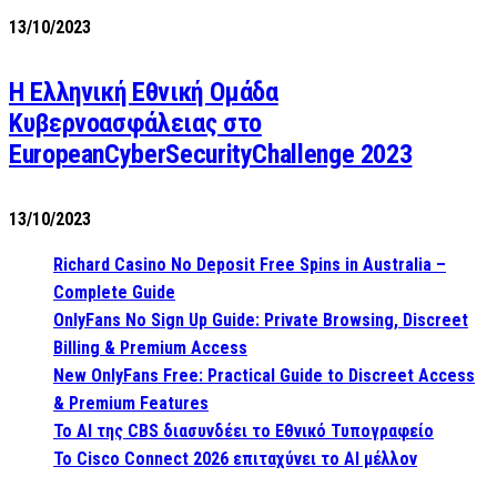
13/10/2023
Η Ελληνική Εθνική Ομάδα
Κυβερνοασφάλειας στο
EuropeanCyberSecurityChallenge 2023
13/10/2023
Richard Casino No Deposit Free Spins in Australia –
Complete Guide
OnlyFans No Sign Up Guide: Private Browsing, Discreet
Billing & Premium Access
New OnlyFans Free: Practical Guide to Discreet Access
& Premium Features
Το AI της CBS διασυνδέει το Εθνικό Τυπογραφείο
Το Cisco Connect 2026 επιταχύνει το AI μέλλον