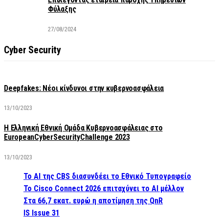
Φύλαξης
27/08/2024
Cyber Security
Deepfakes: Νέοι κίνδυνοι στην κυβερνοασφάλεια
13/10/2023
Η Ελληνική Εθνική Ομάδα Κυβερνοασφάλειας στο
EuropeanCyberSecurityChallenge 2023
13/10/2023
Το AI της CBS διασυνδέει το Εθνικό Τυπογραφείο
Το Cisco Connect 2026 επιταχύνει το AI μέλλον
Στα 66,7 εκατ. ευρώ η αποτίμηση της QnR
IS Issue 31