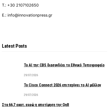
T.: +30 2107102650
E.: info@innovationpress.gr
Latest Posts
Το AI της CBS διασυνδέει το Εθνικό Τυπογραφείο
29/07/2026
Το Cisco Connect 2026 επιταχύνει το AI μέλλον
29/07/2026
Στα 66,7 εκατ. ευρώ η αποτίμηση της QnR