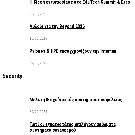
Η Ricoh εντυπωσίασε στο EduTech Summit & Expo
26/06/2026
Αυλαία για την Beyond 2026
19/06/2026
Pylones & HPE εκσυγχρονίζουν την Intertan
02/06/2026
Security
Μελέτη & σχεδιασμός συστημάτων ασφαλείας
29/09/2025
Γιατί οι εγκαταστάτες επιλέγουν ασύρματα
συστήματα συναγερμού