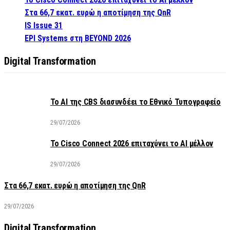
Στα 66,7 εκατ. ευρώ η αποτίμηση της QnR
IS Issue 31
EPI Systems στη BEYOND 2026
Digital Transformation
Το AI της CBS διασυνδέει το Εθνικό Τυπογραφείο
29/07/2026
Το Cisco Connect 2026 επιταχύνει το AI μέλλον
29/07/2026
Στα 66,7 εκατ. ευρώ η αποτίμηση της QnR
29/07/2026
Digital Transformation