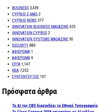
BUSINESS
3,439
CYPRUS E-MAG
2
CYPRUS NEWS
377
INNOVATION BUSINESS MAGAZINE
625
INNOVATION CYPRUS
2
INNOVATION SYSTEMS MAGAZINE
30
SECURITY
883
ΑΦΙΕΡΩΜΑ
1
ΑΦΙΈΡΩΜΑ
9
ΕΡΓΑ
1,147
ΝΕΑ
7,252
ΣΥΝΤΕΝΤΕΥΞΕΙΣ
101
Πρόσφατα άρθρα
Το AI της CBS διασυνδέει το Εθνικό Τυπογραφείο
Το Cisco Connect 2026 επιταχύνει το AI μέλλον