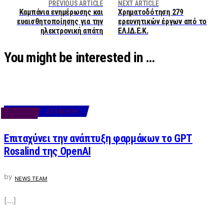
PREVIOUS ARTICLE
NEXT ARTICLE
Καμπάνια ενημέρωσης και
Χρηματοδότηση 279
ευαισθητοποίησης για την
ερευνητικών έργων από το
ηλεκτρονική απάτη
ΕΛ.ΙΔ.Ε.Κ.
You might be interested in …
22/04/2026
BUSINESS
Επιταχύνει την ανάπτυξη φαρμάκων το GPT
Rosalind της OpenAI
by
NEWS TEAM
[…]