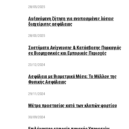
28/05/2025
Αυξανόμενη ζήτηση για ενοποιημένες λύσεις
διαχείρισης ασφάλειας
28/03/2025
Συστήματα Ανίχνευσης & Κατάσβεσης Πυρκαγιάς
σε Βιομηχανικές και Εμπορικές Περιοχές
23/12/2024
Ασφάλεια με Βιομετρικά Μέσα: Το Μέλλον της
Φυσικής Ασφάλειας
29/11/2024
Μέτρα προστασίας κατά των κλοπών φορτίου
30/09/2024
Επιλέγοντας εταιρεία παροχής Υπηρεσιών